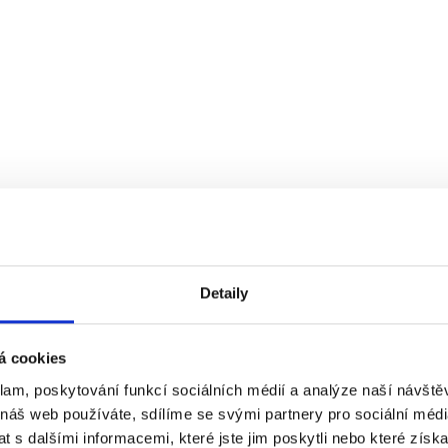
REFERENCE
Detaily
á cookies
Ivánek
klam, poskytování funkcí sociálních médií a analýze naší návšt
Pod stromečkem na Ježíška hezký dáreček se
 náš web používáte, sdílíme se svými partnery pro sociální média
skrývá pro všechny sestřičky a bratra.
 s dalšími informacemi, které jste jim poskytli nebo které získa