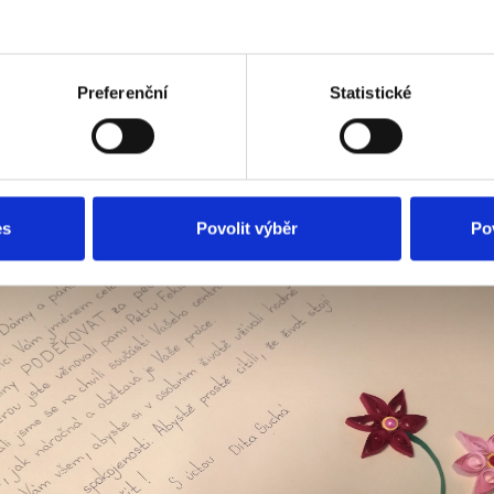
Vám všem velké poděkování za vše jak všichni
pečujete, velkou sílu dáváte a s úsměvem
pohledem rozdáváte pozitivní energii všem
pacientům.
Preferenční
Statistické
Vám všem přeje hezké vánoce a šťastný Nový
rok Váš Ježíšek.
PS: Děkuji moc za všechny a někdy ahoj.
es
Povolit výběr
Po