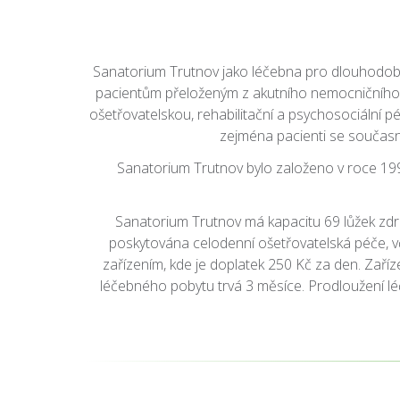
Sanatorium Trutnov jako léčebna pro dlouhodobě 
pacientům přeloženým z akutního nemocničního l
ošetřovatelskou, rehabilitační a psychosociální p
zejména pacienti se současn
Sanatorium Trutnov bylo založeno v roce 19
Sanatorium Trutnov má kapacitu 69 lůžek zdra
poskytována celodenní ošetřovatelská péče, vče
zařízením, kde je doplatek 250 Kč za den. Zaříz
léčebného pobytu trvá 3 měsíce. Prodloužení lé