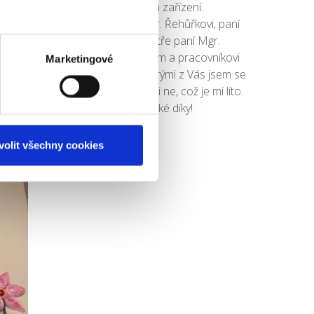
hospitalizace ve Vašem zařízení.
Vřelé díky lékařům, panu MUDr. Řehůřkovi, paní
MUDr. Jansové, vrchní sestře paní Mgr.
Jančovičové a všem pracovnicím a pracovníkovi
Marketingové
zdravotního personálu. S některými z Vás jsem se
mohla osobně rozloučit s jinými ne, což je mi líto.
Tedy ještě jednou velké díky!
volit všechny cookies