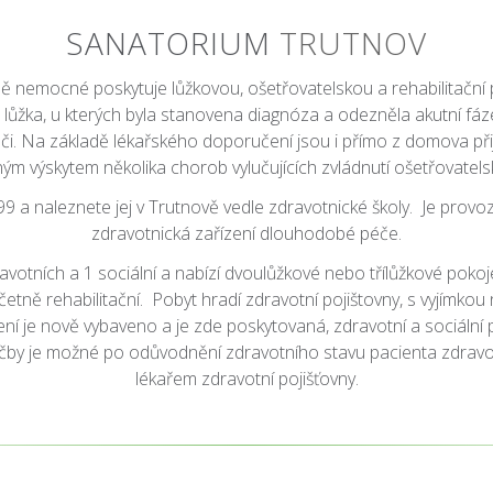
SANATORIUM
TRUTNOV
nemocné poskytuje lůžkovou, ošetřovatelskou a rehabilitační pé
ůžka, u kterých byla stanovena diagnóza a odezněla akutní fáz
éči. Na základě lékařského doporučení jsou i přímo z domova při
ým výskytem několika chorob vylučujících zvládnutí ošetřovatel
99
a naleznete jej v Trutnově vedle zdravotnické školy. Je pro
zdravotnická zařízení dlouhodobé péče.
votních a 1 sociální a nabízí dvoulůžkové nebo třílůžkové poko
tně rehabilitační. Pobyt hradí zdravotní pojištovny, s vyjímkou
ení je nově vybaveno a je zde poskytovaná, zdravotní a sociální 
čby je možné po odůvodnění zdravotního stavu pacienta zdravotní
lékařem zdravotní pojišťovny.