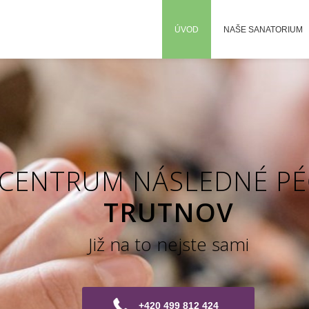
ÚVOD
NAŠE SANATORIUM
CENTRUM NÁSLEDNÉ PÉ
TRUTNOV
Již na to nejste sami
+420 499 812 424