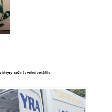
 Meyry, což nás velmi potěšilo.