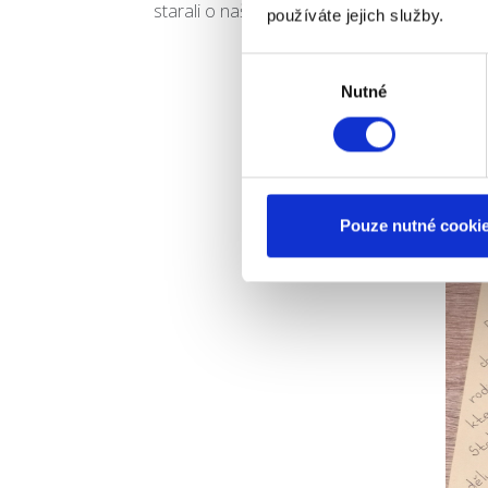
starali o našeho tatínka Josefa Gece.
používáte jejich služby.
Výběr
Nutné
souhlasu
Pouze nutné cooki