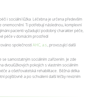
či i sociální lůžka. Léčebna je určena především
e onemocnění. Ti potřebují následnou, komplexní
jímáni pacienti vyžadující podobný charakter péče,
ské péče v domácím prostředí
vozováno společností
AHC, a.s.
, provozující další
je se samostatným sociálním zařízením. Je zde
 na dvoulůžkových pokojích s vlastním sociálním
péče a ošetřovatelská rehabilitace.. Běžná délka
 pojišťovně a po schválení další léčby revizním