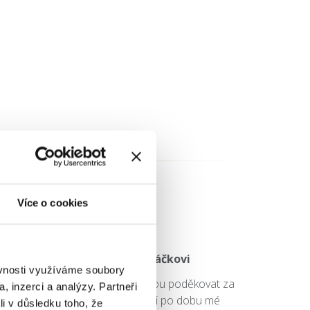
Více o cookies
Ivana a Karel Hlaváčkovi
ěvnosti využíváme soubory
Vážení, chtěla bych ječtě jednou poděkovat za
, inzerci a analýzy. Partneři
péči, kterou jste mi věnovali po dobu mé
li v důsledku toho, že