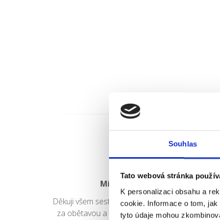
Souhlas
Tato webová stránka použív
Milena Prousová
K personalizaci obsahu a re
Děkuji všem sestřičkám a ostatnímu personálu
cookie. Informace o tom, jak
za obětavou a trpělivou práci s jakou jste se
tyto údaje mohou zkombinovat