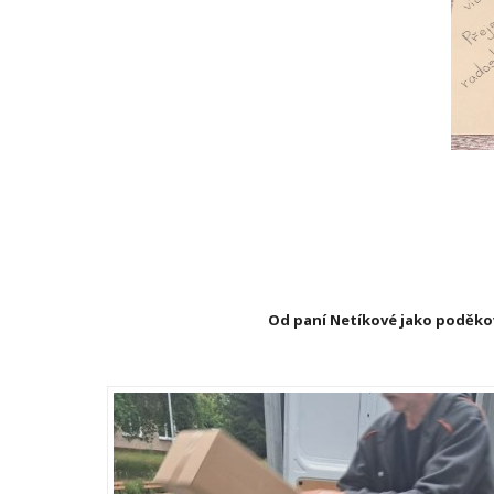
Od paní Netíkové jako poděková