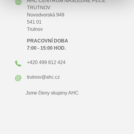
AHC CENTRUM NÁSLEDNÉ PÉČE
TRUTNOV
Novodvorská 949
541 01
Trutnov
PRACOVNÍ DOBA
7:00 - 15:00 HOD.
+420 499 812 424
trutnov@ahc.cz
Jsme členy skupiny
AHC