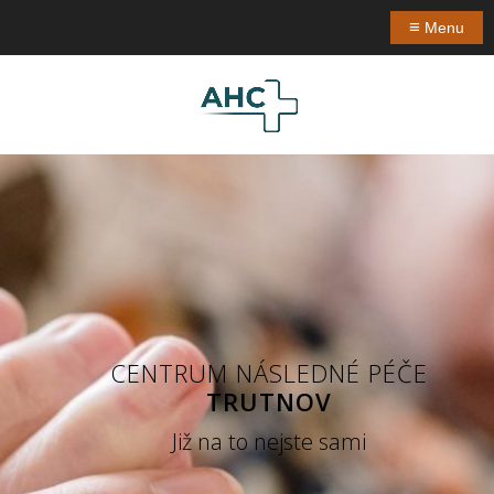
≡
Menu
CENTRUM NÁSLEDNÉ PÉČE
TRUTNOV
Již na to nejste sami