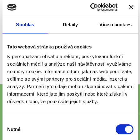
Nadstandardní zdravotnicko-personální
zabezpečení
Pravidelný lékařský dohled
Souhlas
Detaily
Více o cookies
Vedení individuálních účtů klientů
Televizor na pokoji
Zapůjčení rehabilitačních podmínek
Tato webová stránka používá cookies
Další služby, např. návštěva kadeřníka, pedikúry,
K personalizaci obsahu a reklam, poskytování funkcí
zapůjčení knih, zprostředkovaní telefonického i
sociálních médií a analýze naší návštěvnosti využíváme
písemného kontaktu s příbuznými.
soubory cookie. Informace o tom, jak náš web používáte,
sdílíme se svými partnery pro sociální média, inzerci a
analýzy. Partneři tyto údaje mohou zkombinovat s dalšími
informacemi, které jste jim poskytli nebo které získali v
důsledku toho, že používáte jejich služby.
Výběr
Nutné
souhlasu
ZAJIŠŤUJEME PÉČI I V DALŠÍCH